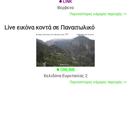
LINK
brightness_1
Βέρβενα
Περισσότερες κάμερες περιοχής >>
Live εικόνα κοντά σε Παναιτωλικό
ONLINE
brightness_1
Χελιδόνα Ευρυτανίας 2
Περισσότερες κάμερες περιοχής >>