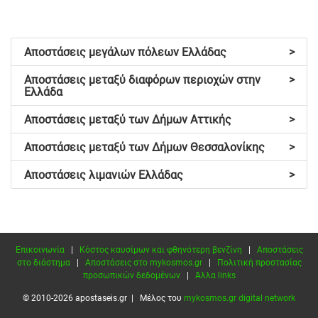
Αποστάσεις μεγάλων πόλεων Ελλάδας
>
Αποστάσεις μεταξύ διαφόρων περιοχών στην
>
Ελλάδα
Αποστάσεις μεταξύ των Δήμων Αττικής
>
Αποστάσεις μεταξύ των Δήμων Θεσσαλονίκης
>
Αποστάσεις λιμανιών Ελλάδας
>
Επικοινωνία
|
Κόστος καυσίμων και φθηνότερη βενζίνη
|
Αποστάσεις
στο διάστημα
|
Αποστάσεις στο mykosmos.gr
|
Πολιτική προστασίας
προσωπικών δεδομένων
|
Άλλα links
© 2010-2026 apostaseis.gr | Μέλος του
mykosmos.gr digital network