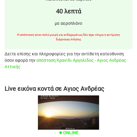
40 λεπτά
με αεροπλάνο
Η απόσταση είναι πολύ μικρή και ενδεχομένως δεν έχει νόημα η εκτίμηση
διάρκειας πτήσης
Δείτε επίσης και πληροφορίες για την αντίθετη κατεύθυνση
όσον αφορά την
απόσταση Κρανίδι Αργολίδος - Αγιος Ανδρέας
Αττικής
Live εικόνα κοντά σε Αγιος Ανδρέας
ONLINE
brightness_1