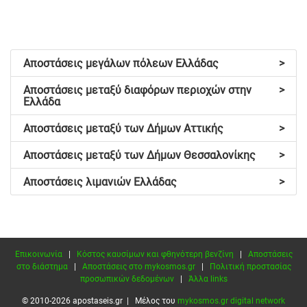
Αποστάσεις μεγάλων πόλεων Ελλάδας
>
Αποστάσεις μεταξύ διαφόρων περιοχών στην
>
Ελλάδα
Αποστάσεις μεταξύ των Δήμων Αττικής
>
Αποστάσεις μεταξύ των Δήμων Θεσσαλονίκης
>
Αποστάσεις λιμανιών Ελλάδας
>
Επικοινωνία
|
Κόστος καυσίμων και φθηνότερη βενζίνη
|
Αποστάσεις
στο διάστημα
|
Αποστάσεις στο mykosmos.gr
|
Πολιτική προστασίας
προσωπικών δεδομένων
|
Άλλα links
© 2010-2026 apostaseis.gr | Μέλος του
mykosmos.gr digital network