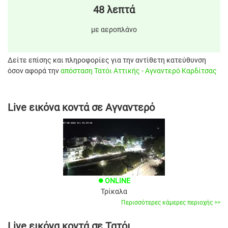
48 λεπτά
με αεροπλάνο
Δείτε επίσης και πληροφορίες για την αντίθετη κατεύθυνση
όσον αφορά την
απόσταση Τατόι Αττικής - Αγναντερό Καρδίτσας
Live εικόνα κοντά σε Αγναντερό
ONLINE
brightness_1
Τρίκαλα
Περισσότερες κάμερες περιοχής >>
Live εικόνα κοντά σε Τατόι