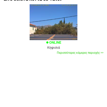
ONLINE
brightness_1
Κηφισιά
Περισσότερες κάμερες περιοχής >>