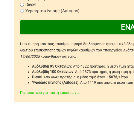
Diesel
Υγραέριο κίνησης (Autogas)
ΕΝ
Η εκτίμηση κόστους καυσίμου αφορά διαδρομές σε ηπειρωτικό έδαφο
δελτίου επισκόπησης τιμών υγρών καυσίμων του Υπουργείου Ανάπτυξ
19/06/2025
κυμάνθηκαν ως εξής:
Αμόλυβδη 95 Οκτανίων
: Από 4322 πρατήρια, η μέση τιμή ήτα
Αμόλυβδη 100 Οκτανίων
: Από 2873 πρατήρια, η μέση τιμή ή
Diesel
: Από 4642 πρατήρια, η μέση τιμή ήταν
1.507€
/λίτρο
Υγραέριο κίνησης (Autogas)
: Από 1119 πρατήρια, η μέση τιμή
Περισσότερα για κόστη καυσίμων...