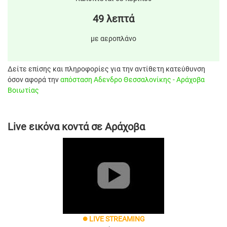
49 λεπτά
με αεροπλάνο
Δείτε επίσης και πληροφορίες για την αντίθετη κατεύθυνση
όσον αφορά την
απόσταση Αδενδρο Θεσσαλονίκης - Αράχοβα
Βοιωτίας
Live εικόνα κοντά σε Αράχοβα
LIVE STREAMING
brightness_1