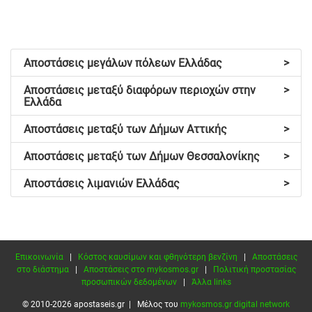
Αποστάσεις μεγάλων πόλεων Ελλάδας
>
Αποστάσεις μεταξύ διαφόρων περιοχών στην
>
Ελλάδα
Αποστάσεις μεταξύ των Δήμων Αττικής
>
Αποστάσεις μεταξύ των Δήμων Θεσσαλονίκης
>
Αποστάσεις λιμανιών Ελλάδας
>
Επικοινωνία
|
Κόστος καυσίμων και φθηνότερη βενζίνη
|
Αποστάσεις
στο διάστημα
|
Αποστάσεις στο mykosmos.gr
|
Πολιτική προστασίας
προσωπικών δεδομένων
|
Άλλα links
© 2010-2026 apostaseis.gr | Μέλος του
mykosmos.gr digital network