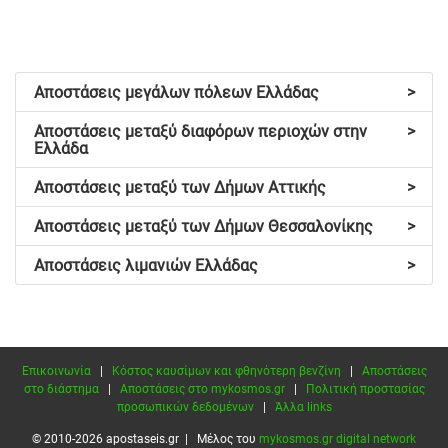
Αποστάσεις μεγάλων πόλεων Ελλάδας
>
Αποστάσεις μεταξύ διαφόρων περιοχών στην
>
Ελλάδα
Αποστάσεις μεταξύ των Δήμων Αττικής
>
Αποστάσεις μεταξύ των Δήμων Θεσσαλονίκης
>
Αποστάσεις λιμανιών Ελλάδας
>
Επικοινωνία
|
Κόστος καυσίμων και φθηνότερη βενζίνη
|
Αποστάσεις
στο διάστημα
|
Αποστάσεις στο mykosmos.gr
|
Πολιτική προστασίας
προσωπικών δεδομένων
|
Άλλα links
© 2010-2026 apostaseis.gr | Μέλος του
mykosmos.gr digital network