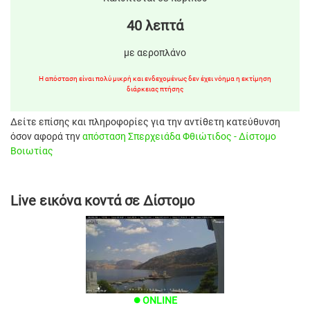
40 λεπτά
με αεροπλάνο
Η απόσταση είναι πολύ μικρή και ενδεχομένως δεν έχει νόημα η εκτίμηση
διάρκειας πτήσης
Δείτε επίσης και πληροφορίες για την αντίθετη κατεύθυνση
όσον αφορά την
απόσταση Σπερχειάδα Φθιώτιδος - Δίστομο
Βοιωτίας
Live εικόνα κοντά σε Δίστομο
ONLINE
brightness_1