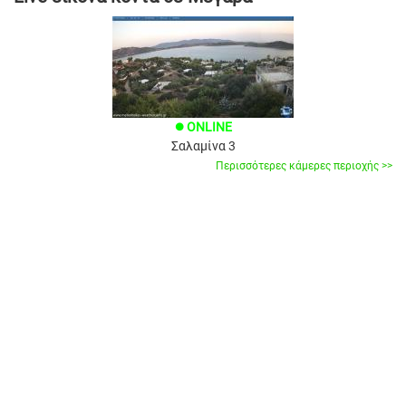
ONLINE
brightness_1
Σαλαμίνα 3
Περισσότερες κάμερες περιοχής >>