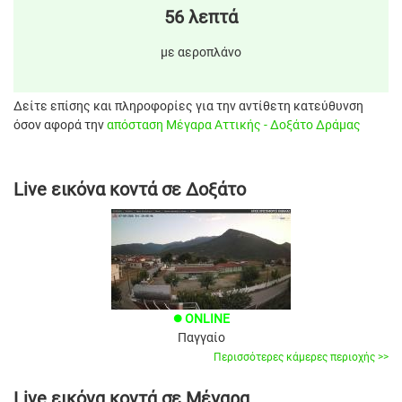
56 λεπτά
με αεροπλάνο
Δείτε επίσης και πληροφορίες για την αντίθετη κατεύθυνση
όσον αφορά την
απόσταση Μέγαρα Αττικής - Δοξάτο Δράμας
Live εικόνα κοντά σε Δοξάτο
ONLINE
brightness_1
Παγγαίο
Περισσότερες κάμερες περιοχής >>
Live εικόνα κοντά σε Μέγαρα