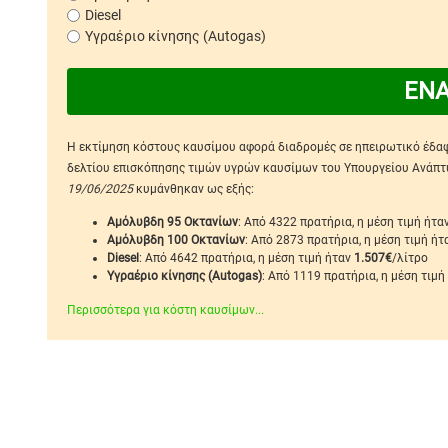
Diesel
Υγραέριο κίνησης (Autogas)
ΕΝ
Η εκτίμηση κόστους καυσίμου αφορά διαδρομές σε ηπειρωτικό έδαφο
δελτίου επισκόπησης τιμών υγρών καυσίμων του Υπουργείου Ανάπτυξ
19/06/2025
κυμάνθηκαν ως εξής:
Αμόλυβδη 95 Οκτανίων
: Από 4322 πρατήρια, η μέση τιμή ήτα
Αμόλυβδη 100 Οκτανίων
: Από 2873 πρατήρια, η μέση τιμή ή
Diesel
: Από 4642 πρατήρια, η μέση τιμή ήταν
1.507€
/λίτρο
Υγραέριο κίνησης (Autogas)
: Από 1119 πρατήρια, η μέση τιμή
Περισσότερα για κόστη καυσίμων...