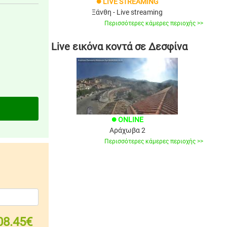
LIVE STREAMING
brightness_1
Ξάνθη - Live streaming
Περισσότερες κάμερες περιοχής >>
Live εικόνα κοντά σε Δεσφίνα
ONLINE
brightness_1
Αράχωβα 2
Περισσότερες κάμερες περιοχής >>
08.45€