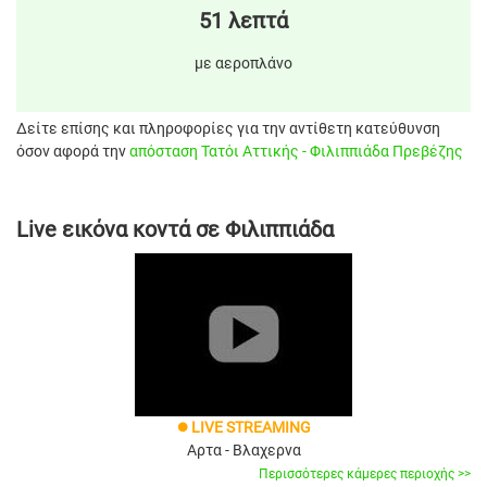
51 λεπτά
με αεροπλάνο
Δείτε επίσης και πληροφορίες για την αντίθετη κατεύθυνση
όσον αφορά την
απόσταση Τατόι Αττικής - Φιλιππιάδα Πρεβέζης
Live εικόνα κοντά σε Φιλιππιάδα
LIVE STREAMING
brightness_1
Αρτα - Βλαχερνα
Περισσότερες κάμερες περιοχής >>