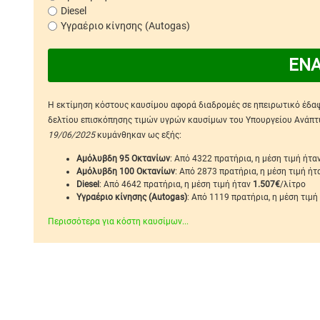
Diesel
Υγραέριο κίνησης (Autogas)
ΕΝ
Η εκτίμηση κόστους καυσίμου αφορά διαδρομές σε ηπειρωτικό έδαφο
δελτίου επισκόπησης τιμών υγρών καυσίμων του Υπουργείου Ανάπτυξ
19/06/2025
κυμάνθηκαν ως εξής:
Αμόλυβδη 95 Οκτανίων
: Από 4322 πρατήρια, η μέση τιμή ήτα
Αμόλυβδη 100 Οκτανίων
: Από 2873 πρατήρια, η μέση τιμή ή
Diesel
: Από 4642 πρατήρια, η μέση τιμή ήταν
1.507€
/λίτρο
Υγραέριο κίνησης (Autogas)
: Από 1119 πρατήρια, η μέση τιμή
Περισσότερα για κόστη καυσίμων...