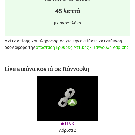
45 λεπτά
με αεροπλάνο
Δείτε επίσης και πληροφορίες για την αντίθετη κατεύθυνση
όσον αφορά την
απόσταση Ερυθρές Αττικής - Γιάννουλη Λαρίσης
Live εικόνα κοντά σε Γιάννουλη
LINK
brightness_1
Λάρισα 2