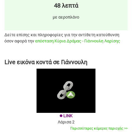
48 λεπτά
με αεροπλάνο
Δείτε επίσης και πληροφορίες για την αντίθετη κατεύθυνση
όσον αφορά την
απόσταση Κύρια Δράμας - Γιάννουλη Λαρίσης
Live εικόνα κοντά σε Γιάννουλη
LINK
brightness_1
Λάρισα 2
Περισσότερες κάμερες περιοχής >>