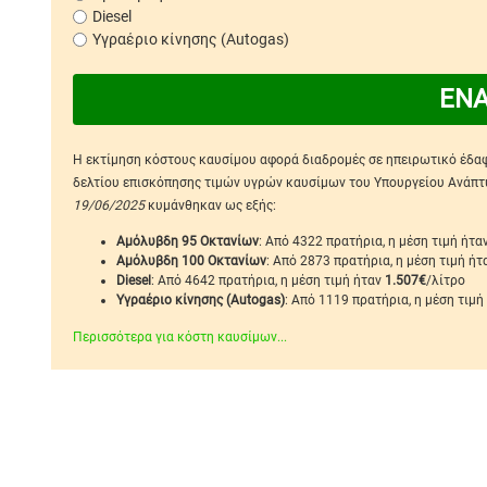
Diesel
Υγραέριο κίνησης (Autogas)
ΕΝ
Η εκτίμηση κόστους καυσίμου αφορά διαδρομές σε ηπειρωτικό έδαφο
δελτίου επισκόπησης τιμών υγρών καυσίμων του Υπουργείου Ανάπτυξ
19/06/2025
κυμάνθηκαν ως εξής:
Αμόλυβδη 95 Οκτανίων
: Από 4322 πρατήρια, η μέση τιμή ήτα
Αμόλυβδη 100 Οκτανίων
: Από 2873 πρατήρια, η μέση τιμή ή
Diesel
: Από 4642 πρατήρια, η μέση τιμή ήταν
1.507€
/λίτρο
Υγραέριο κίνησης (Autogas)
: Από 1119 πρατήρια, η μέση τιμή
Περισσότερα για κόστη καυσίμων...