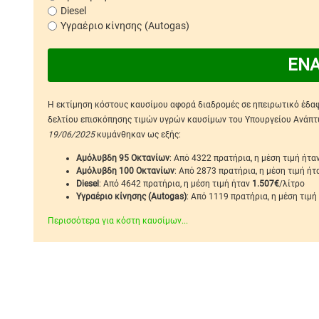
Diesel
Υγραέριο κίνησης (Autogas)
ΕΝ
Η εκτίμηση κόστους καυσίμου αφορά διαδρομές σε ηπειρωτικό έδαφο
δελτίου επισκόπησης τιμών υγρών καυσίμων του Υπουργείου Ανάπτυξ
19/06/2025
κυμάνθηκαν ως εξής:
Αμόλυβδη 95 Οκτανίων
: Από 4322 πρατήρια, η μέση τιμή ήτα
Αμόλυβδη 100 Οκτανίων
: Από 2873 πρατήρια, η μέση τιμή ή
Diesel
: Από 4642 πρατήρια, η μέση τιμή ήταν
1.507€
/λίτρο
Υγραέριο κίνησης (Autogas)
: Από 1119 πρατήρια, η μέση τιμή
Περισσότερα για κόστη καυσίμων...