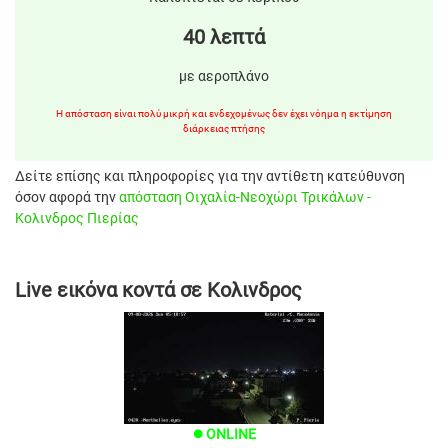
40 λεπτά
με αεροπλάνο
Η απόσταση είναι πολύ μικρή και ενδεχομένως δεν έχει νόημα η εκτίμηση
διάρκειας πτήσης
Δείτε επίσης και πληροφορίες για την αντίθετη κατεύθυνση
όσον αφορά την
απόσταση Οιχαλία-Νεοχώρι Τρικάλων -
Κολινδρος Πιερίας
Live εικόνα κοντά σε Κολινδρος
ONLINE
brightness_1