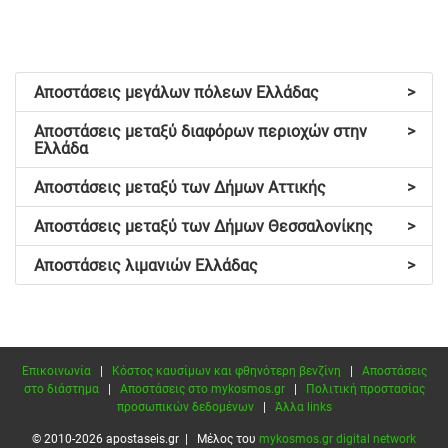
Αποστάσεις μεγάλων πόλεων Ελλάδας
>
Αποστάσεις μεταξύ διαφόρων περιοχών στην
>
Ελλάδα
Αποστάσεις μεταξύ των Δήμων Αττικής
>
Αποστάσεις μεταξύ των Δήμων Θεσσαλονίκης
>
Αποστάσεις λιμανιών Ελλάδας
>
Επικοινωνία
|
Κόστος καυσίμων και φθηνότερη βενζίνη
|
Αποστάσεις
στο διάστημα
|
Αποστάσεις στο mykosmos.gr
|
Πολιτική προστασίας
προσωπικών δεδομένων
|
Άλλα links
© 2010-2026 apostaseis.gr | Μέλος του
mykosmos.gr digital network