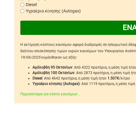
Diesel
Υγραέριο κίνησης (Autogas)
ΕΝ
Η εκτίμηση κόστους καυσίμου αφορά διαδρομές σε ηπειρωτικό έδαφο
δελτίου επισκόπησης τιμών υγρών καυσίμων του Υπουργείου Ανάπτυξ
19/06/2025
κυμάνθηκαν ως εξής:
Αμόλυβδη 95 Οκτανίων
: Από 4322 πρατήρια, η μέση τιμή ήτα
Αμόλυβδη 100 Οκτανίων
: Από 2873 πρατήρια, η μέση τιμή ή
Diesel
: Από 4642 πρατήρια, η μέση τιμή ήταν
1.507€
/λίτρο
Υγραέριο κίνησης (Autogas)
: Από 1119 πρατήρια, η μέση τιμή
Περισσότερα για κόστη καυσίμων...