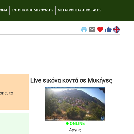
ΟΡΙΑ
ΕΝΤΟΠΙΣΜΟΣ ΔΙΕΥΘΥΝΣΗΣ
ΜΕΤΑΤΡΟΠΕΑΣ ΑΠΟΣΤΑΣΗΣ
print
email
favorite
thumb_up
Live εικόνα κοντά σε Μυκήνες
σης, το
ONLINE
brightness_1
Αργος