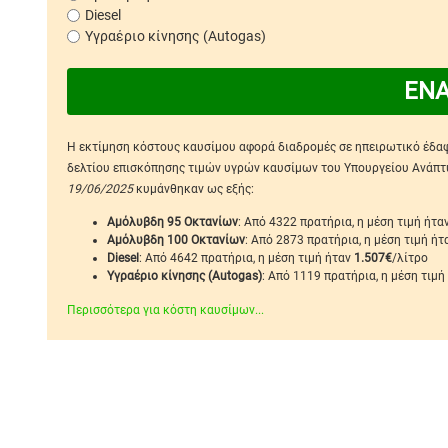
Diesel
Υγραέριο κίνησης (Autogas)
ΕΝ
Η εκτίμηση κόστους καυσίμου αφορά διαδρομές σε ηπειρωτικό έδαφο
δελτίου επισκόπησης τιμών υγρών καυσίμων του Υπουργείου Ανάπτυξ
19/06/2025
κυμάνθηκαν ως εξής:
Αμόλυβδη 95 Οκτανίων
: Από 4322 πρατήρια, η μέση τιμή ήτα
Αμόλυβδη 100 Οκτανίων
: Από 2873 πρατήρια, η μέση τιμή ή
Diesel
: Από 4642 πρατήρια, η μέση τιμή ήταν
1.507€
/λίτρο
Υγραέριο κίνησης (Autogas)
: Από 1119 πρατήρια, η μέση τιμή
Περισσότερα για κόστη καυσίμων...