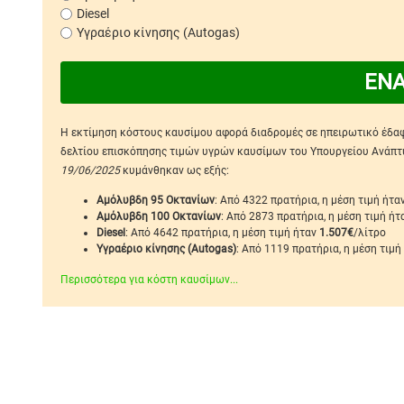
Diesel
Υγραέριο κίνησης (Autogas)
ΕΝ
Η εκτίμηση κόστους καυσίμου αφορά διαδρομές σε ηπειρωτικό έδαφο
δελτίου επισκόπησης τιμών υγρών καυσίμων του Υπουργείου Ανάπτυξ
19/06/2025
κυμάνθηκαν ως εξής:
Αμόλυβδη 95 Οκτανίων
: Από 4322 πρατήρια, η μέση τιμή ήτα
Αμόλυβδη 100 Οκτανίων
: Από 2873 πρατήρια, η μέση τιμή ή
Diesel
: Από 4642 πρατήρια, η μέση τιμή ήταν
1.507€
/λίτρο
Υγραέριο κίνησης (Autogas)
: Από 1119 πρατήρια, η μέση τιμή
Περισσότερα για κόστη καυσίμων...