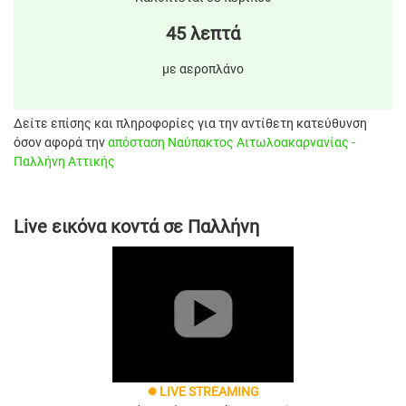
45 λεπτά
με αεροπλάνο
Δείτε επίσης και πληροφορίες για την αντίθετη κατεύθυνση
όσον αφορά την
απόσταση Ναύπακτος Αιτωλοακαρνανίας -
Παλλήνη Αττικής
Live εικόνα κοντά σε Παλλήνη
LIVE STREAMING
brightness_1