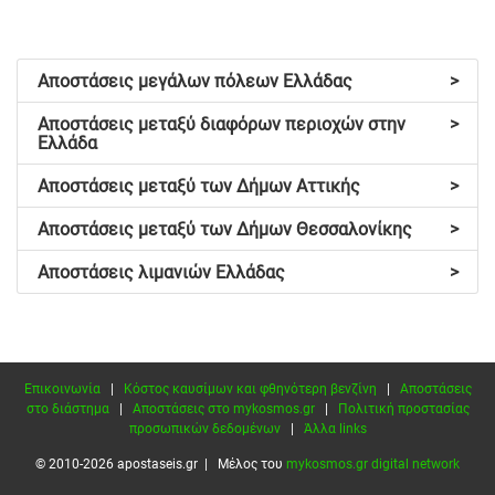
Αποστάσεις μεγάλων πόλεων Ελλάδας
>
Αποστάσεις μεταξύ διαφόρων περιοχών στην
>
Ελλάδα
Αποστάσεις μεταξύ των Δήμων Αττικής
>
Αποστάσεις μεταξύ των Δήμων Θεσσαλονίκης
>
Αποστάσεις λιμανιών Ελλάδας
>
Επικοινωνία
|
Κόστος καυσίμων και φθηνότερη βενζίνη
|
Αποστάσεις
στο διάστημα
|
Αποστάσεις στο mykosmos.gr
|
Πολιτική προστασίας
προσωπικών δεδομένων
|
Άλλα links
© 2010-2026 apostaseis.gr | Μέλος του
mykosmos.gr digital network