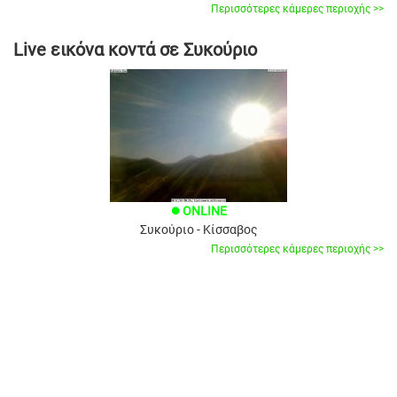
Περισσότερες κάμερες περιοχής >>
Live εικόνα κοντά σε Συκούριo
ONLINE
brightness_1
Συκούριο - Κίσσαβος
Περισσότερες κάμερες περιοχής >>