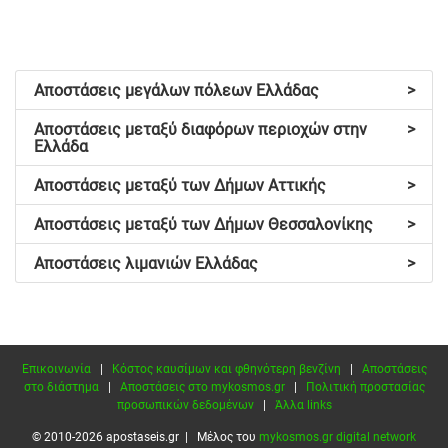
Αποστάσεις μεγάλων πόλεων Ελλάδας
>
Αποστάσεις μεταξύ διαφόρων περιοχών στην
>
Ελλάδα
Αποστάσεις μεταξύ των Δήμων Αττικής
>
Αποστάσεις μεταξύ των Δήμων Θεσσαλονίκης
>
Αποστάσεις λιμανιών Ελλάδας
>
Επικοινωνία
|
Κόστος καυσίμων και φθηνότερη βενζίνη
|
Αποστάσεις
στο διάστημα
|
Αποστάσεις στο mykosmos.gr
|
Πολιτική προστασίας
προσωπικών δεδομένων
|
Άλλα links
© 2010-2026 apostaseis.gr | Μέλος του
mykosmos.gr digital network