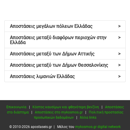
Αποστάσεις μεγάλων πόλεων Ελλάδας
>
Αποστάσεις μεταξύ διαφόρων περιοχών στην
>
Ελλάδα
Αποστάσεις μεταξύ των Δήμων Αττικής
>
Αποστάσεις μεταξύ των Δήμων Θεσσαλονίκης
>
Αποστάσεις λιμανιών Ελλάδας
>
Επικοινωνία
|
Κόστος καυσίμων και φθηνότερη βενζίνη
|
Αποστάσεις
στο διάστημα
|
Αποστάσεις στο mykosmos.gr
|
Πολιτική προστασίας
προσωπικών δεδομένων
|
Άλλα links
© 2010-2026 apostaseis.gr | Μέλος του
mykosmos.gr digital network