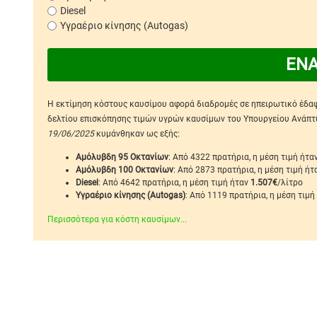
Diesel
Υγραέριο κίνησης (Autogas)
ΕΝ
Η εκτίμηση κόστους καυσίμου αφορά διαδρομές σε ηπειρωτικό έδαφο
δελτίου επισκόπησης τιμών υγρών καυσίμων του Υπουργείου Ανάπτυξ
19/06/2025
κυμάνθηκαν ως εξής:
Αμόλυβδη 95 Οκτανίων
: Από 4322 πρατήρια, η μέση τιμή ήτα
Αμόλυβδη 100 Οκτανίων
: Από 2873 πρατήρια, η μέση τιμή ή
Diesel
: Από 4642 πρατήρια, η μέση τιμή ήταν
1.507€
/λίτρο
Υγραέριο κίνησης (Autogas)
: Από 1119 πρατήρια, η μέση τιμή
Περισσότερα για κόστη καυσίμων...