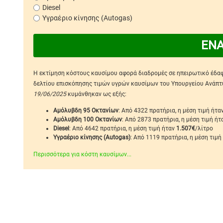
Diesel
Υγραέριο κίνησης (Autogas)
ΕΝ
Η εκτίμηση κόστους καυσίμου αφορά διαδρομές σε ηπειρωτικό έδαφο
δελτίου επισκόπησης τιμών υγρών καυσίμων του Υπουργείου Ανάπτυξ
19/06/2025
κυμάνθηκαν ως εξής:
Αμόλυβδη 95 Οκτανίων
: Από 4322 πρατήρια, η μέση τιμή ήτα
Αμόλυβδη 100 Οκτανίων
: Από 2873 πρατήρια, η μέση τιμή ή
Diesel
: Από 4642 πρατήρια, η μέση τιμή ήταν
1.507€
/λίτρο
Υγραέριο κίνησης (Autogas)
: Από 1119 πρατήρια, η μέση τιμή
Περισσότερα για κόστη καυσίμων...