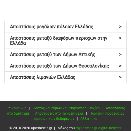
Αποστάσεις μεγάλων πόλεων Ελλάδας
>
Αποστάσεις μεταξύ διαφόρων περιοχών στην
>
Ελλάδα
Αποστάσεις μεταξύ των Δήμων Αττικής
>
Αποστάσεις μεταξύ των Δήμων Θεσσαλονίκης
>
Αποστάσεις λιμανιών Ελλάδας
>
Επικοινωνία
|
Κόστος καυσίμων και φθηνότερη βενζίνη
|
Αποστάσεις
στο διάστημα
|
Αποστάσεις στο mykosmos.gr
|
Πολιτική προστασίας
προσωπικών δεδομένων
|
Άλλα links
© 2010-2026 apostaseis.gr | Μέλος του
mykosmos.gr digital network