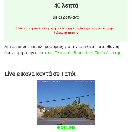
40 λεπτά
με αεροπλάνο
Η απόσταση είναι πολύ μικρή και ενδεχομένως δεν έχει νόημα η εκτίμηση
διάρκειας πτήσης
Δείτε επίσης και πληροφορίες για την αντίθετη κατεύθυνση
όσον αφορά την
απόσταση Πλαταιές Βοιωτίας - Τατόι Αττικής
Live εικόνα κοντά σε Τατόι
ONLINE
brightness_1