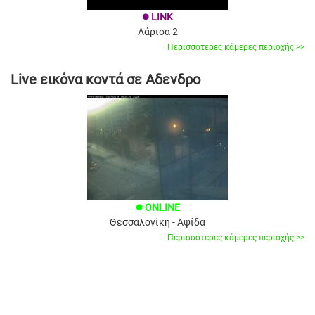
LINK
brightness_1
Λάρισα 2
Περισσότερες κάμερες περιοχής >>
Live εικόνα κοντά σε Αδενδρο
ONLINE
brightness_1
Θεσσαλονίκη - Αψίδα
Περισσότερες κάμερες περιοχής >>