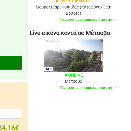
LIVE STREAMING
brightness_1
Μαυρολιθάρι Φωκίδας (Καταφύγιο Οίτη
Βρύζες)
Περισσότερες κάμερες περιοχής >>
Live εικόνα κοντά σε Μέτσοβο
ONLINE
brightness_1
Μέτσοβο
Περισσότερες κάμερες περιοχής >>
34.16€