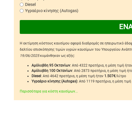
Diesel
Υγραέριο κίνησης (Autogas)
ΕΝ
Η εκτίμηση κόστους καυσίμου αφορά διαδρομές σε ηπειρωτικό έδαφο
δελτίου επισκόπησης τιμών υγρών καυσίμων του Υπουργείου Ανάπτυξ
19/06/2025
κυμάνθηκαν ως εξής:
Αμόλυβδη 95 Οκτανίων
: Από 4322 πρατήρια, η μέση τιμή ήτα
Αμόλυβδη 100 Οκτανίων
: Από 2873 πρατήρια, η μέση τιμή ή
Diesel
: Από 4642 πρατήρια, η μέση τιμή ήταν
1.507€
/λίτρο
Υγραέριο κίνησης (Autogas)
: Από 1119 πρατήρια, η μέση τιμή
Περισσότερα για κόστη καυσίμων...