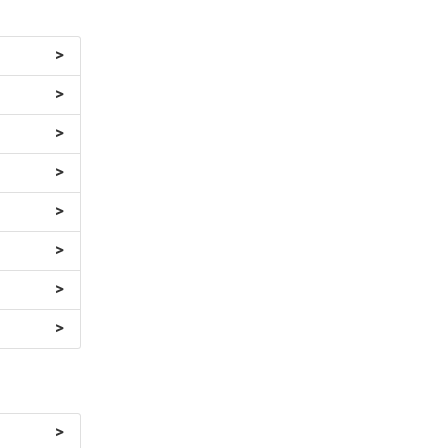
>
>
>
>
>
>
>
>
>