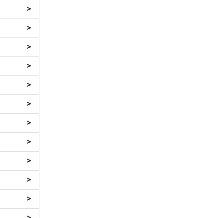
>
>
>
>
>
>
>
>
>
>
>
>